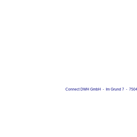
www.connect-dwh.de
Connect DWH GmbH - Im Grund 7 - 75045